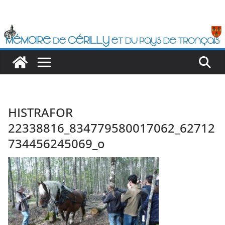
Passer
au
contenu
HISTRAFOR
22338816_834779580017062_62712
734456245069_o